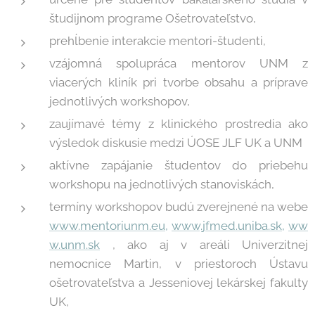
študijnom programe Ošetrovateľstvo,
prehĺbenie interakcie mentori-študenti,
vzájomná spolupráca mentorov UNM z
viacerých kliník pri tvorbe obsahu a príprave
jednotlivých workshopov,
zaujímavé témy z klinického prostredia ako
výsledok diskusie medzi ÚOSE JLF UK a UNM
aktívne zapájanie študentov do priebehu
workshopu na jednotlivých stanoviskách,
termíny workshopov budú zverejnené na webe
www.mentoriunm.eu,
www.jfmed.uniba.sk,
ww
w.unm.sk
, ako aj v areáli Univerzitnej
nemocnice Martin, v priestoroch Ústavu
ošetrovateľstva a Jesseniovej lekárskej fakulty
UK,