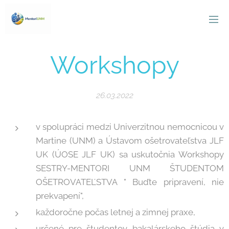
Workshopy
26.03.2022
v spolupráci medzi Univerzitnou nemocnicou v
Martine (UNM) a Ústavom ošetrovateľstva JLF
UK (ÚOSE JLF UK) sa uskutočnia Workshopy
SESTRY-MENTORI UNM ŠTUDENTOM
OŠETROVATEĽSTVA " Buďte pripravení, nie
prekvapení",
každoročne počas letnej a zimnej praxe,
určené pre študentov bakalárskeho štúdia v