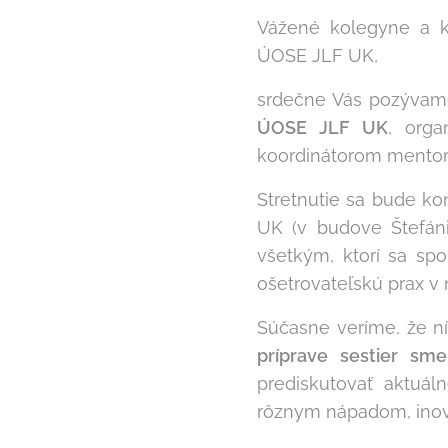
Vážené kolegyne a k
ÚOSE JLF UK,
srdečne Vás pozýva
ÚOSE JLF UK
, orga
koordinátorom mentoro
Stretnutie sa bude ko
UK (v budove Štefán
všetkým, ktorí sa sp
ošetrovateľskú prax v
Súčasne veríme, že n
príprave sestier s
prediskutovať aktuál
rôznym nápadom, inov