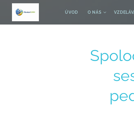
ÚVOD
O NÁS
VZDELÁV
Spolo
se
pe