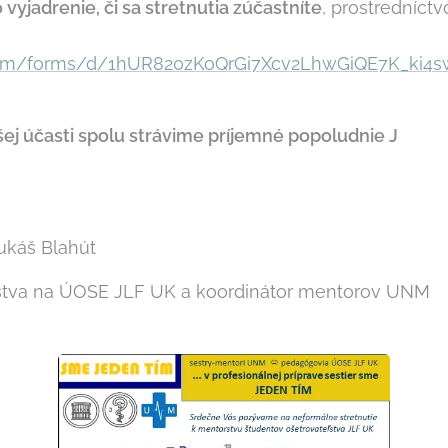
 vyjadrenie, či sa stretnutia zúčastníte
, prostredníc
.com/forms/d/1hUR820zKoQrGi7Xcv2LhwGiQE7K_ki4
šej účasti spolu strávime príjemné popoludnie
J
ukáš Blahút
stva na ÚOSE JLF UK a koordinátor mentorov UNM