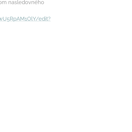
tvom nasledovného
swU5RpAM1OlY/edit?