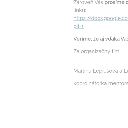
Zároveň Vás
prosíme o
linku:
https://docs.google
pli=1
Veríme, že aj vďaka Va
Za organizačný tím,
Martina Lepiešová a L
koordinátorka mentor