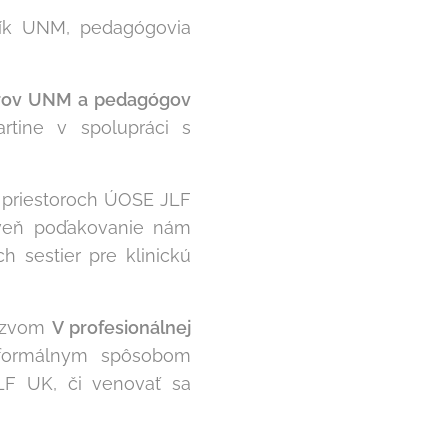
ník UNM, pedagógovia
torov UNM a pedagógov
rtine v spolupráci s
 priestoroch ÚOSE JLF
oveň poďakovanie nám
 sestier pre klinickú
názvom
V profesionálnej
 formálnym spôsobom
JLF UK, či venovať sa