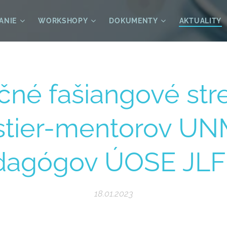
ANIE
WORKSHOPY
DOKUMENTY
AKTUALITY
čné fašiangové stre
stier-mentorov UN
dagógov ÚOSE JLF
18.01.2023