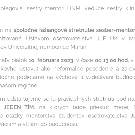
olegovia, sestry-mentori UNM, vedúce sestry kli
me na
spoločné fašiangové
stretnutie sestier-men
nizované Ústavom ošetrovateľstva JLF UK v Ma
v Univerzitnej nemocnice Martin.
naťv piatok
10. februára 2023
, v čase
od 13,00 hod.
v
ikovho ústavu) ako neformálne posedenie a zár
oločne podieľame na výchove a vzdelávaní budúcich
 našom regióne.
ím odštartujeme sériu pravidelných stretnutí pod 
me JEDEN TÍM
, na ktorých bude priestor menej
ne otázky mentorstva študentov ošetrovateľstva 
áciám a víziám do budúcnosti.