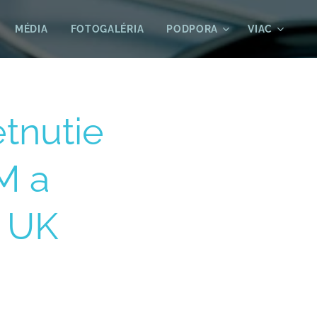
MÉDIA
FOTOGALÉRIA
PODPORA
VIAC
tnutie
M a
 UK